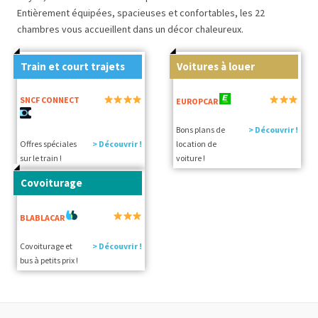
Entièrement équipées, spacieuses et confortables, les 22
chambres vous accueillent dans un décor chaleureux.
Train et court trajets
Voitures à louer
SNCF CONNECT
EUROPCAR
Bons plans de
> Découvrir !
Offres spéciales
> Découvrir !
location de
sur le train !
voiture !
Covoiturage
BLABLACAR
Covoiturage et
> Découvrir !
bus à petits prix !