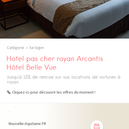
Catégorie
Se loger
Hotel pas cher royan Arcantis
Hôtel Belle Vue
Jusqu'à 15% de remise sur vos locations de voitures à
royan
Cliquez ici pour découvrir les offres du moment !
+
−
Nouvelle-Aquitaine
FR