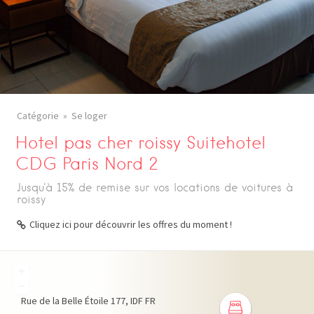
Catégorie
Se loger
Hotel pas cher roissy Suitehotel
CDG Paris Nord 2
Jusqu'à 15% de remise sur vos locations de voitures à
roissy
Cliquez ici pour découvrir les offres du moment !
+
−
Rue de la Belle Étoile
177
IDF
FR