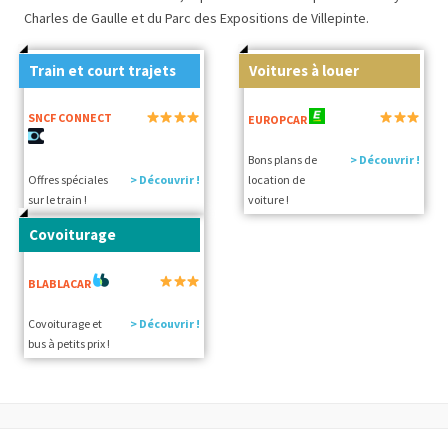
Charles de Gaulle et du Parc des Expositions de Villepinte.
Train et court trajets
Voitures à louer
SNCF CONNECT
EUROPCAR
Bons plans de
> Découvrir !
Offres spéciales
> Découvrir !
location de
sur le train !
voiture !
Covoiturage
BLABLACAR
Covoiturage et
> Découvrir !
bus à petits prix !