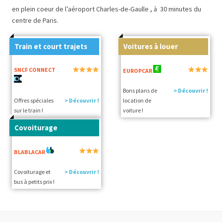
en plein coeur de l’aéroport Charles-de-Gaulle , à 30 minutes du
centre de Paris.
Train et court trajets
Voitures à louer
SNCF CONNECT
EUROPCAR
Bons plans de
> Découvrir !
Offres spéciales
> Découvrir !
location de
sur le train !
voiture !
Covoiturage
BLABLACAR
Covoiturage et
> Découvrir !
bus à petits prix !