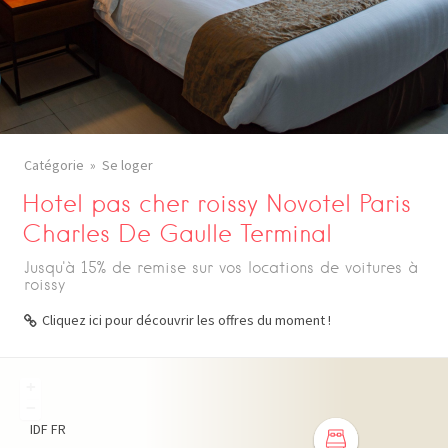
Catégorie
Se loger
Hotel pas cher roissy Novotel Paris
Charles De Gaulle Terminal
Jusqu'à 15% de remise sur vos locations de voitures à
roissy
Cliquez ici pour découvrir les offres du moment !
+
−
IDF
FR