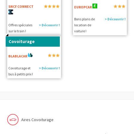
SNCF CONNECT
EUROPCAR
Bons plans de
> Découvrir !
Offres spéciales
> Découvrir !
location de
sur le train !
voiture !
Covoiturage
BLABLACAR
Covoiturage et
> Découvrir !
bus à petits prix !
Aires Covoiturage