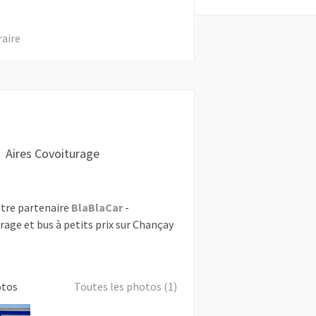
R
raire
Aires Covoiturage
tre partenaire
BlaBlaCar
-
rage et bus à petits prix sur Chançay
otos
Toutes les photos (1)