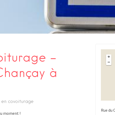
oiturage –
+
−
Chançay à
 en covoiturage
Rue du 
s du moment !