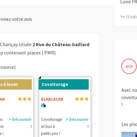
Loire
F
Itiné
nnez votre avis
 Chançay située
2 Rue du Château Gaillard
op contenant places ( PMR).
(source)
s à louer
Covoiturage
Avec no
covoitu
AR
BLABLACAR
!
ns
> Découvrir
Covoiturage
> Découvrir
Les ph
ion
!
et bus à
!
e !
petits prix !