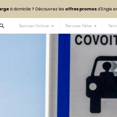
arge
à domicile ? Découvrez les
offres promos
d'Engie 
Services Voiture
Services Vélos
Serv