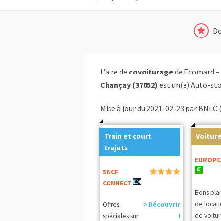
Do
L’aire de
covoiturage
de Ecomard –
Chançay (37052)
est un(e) Auto-st
Mise à jour du 2021-02-23 par BNLC 
Train et court
Voiture
trajets
EUROPC
SNCF
CONNECT
Bons pla
de locat
Offres
> Découvrir
de voitur
spéciales sur
!