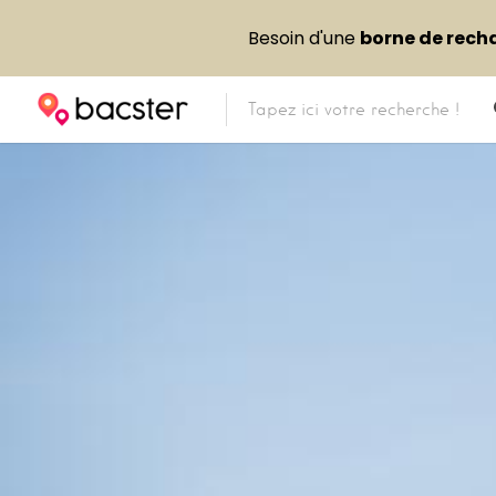
Besoin d'une
borne de rech