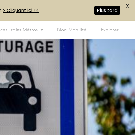
X
en
> Cliquant ici ! <
Plus tard
ices Trains Métros
Blog Mobilité
Explorer