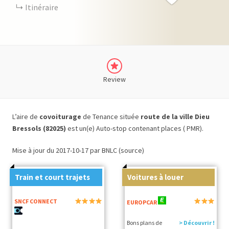
Itinéraire
Review
L’aire de
covoiturage
de Tenance située
route de la ville Dieu
Bressols (82025)
est un(e) Auto-stop contenant places ( PMR).
Mise à jour du 2017-10-17 par BNLC (source)
Train et court trajets
Voitures à louer
SNCF CONNECT
EUROPCAR
Bons plans de
> Découvrir !