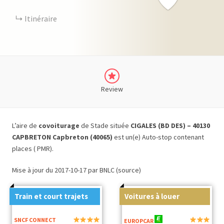
Itinéraire
Review
L’aire de
covoiturage
de Stade située
CIGALES (BD DES) – 40130
CAPBRETON Capbreton (40065)
est un(e) Auto-stop contenant
places ( PMR).
Mise à jour du 2017-10-17 par BNLC (source)
Train et court trajets
Voitures à louer
SNCF CONNECT
EUROPCAR