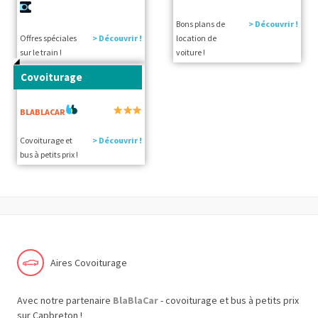
Bons plans de
> Découvrir !
Offres spéciales
> Découvrir !
location de
sur le train !
voiture !
Covoiturage
BLABLACAR
Covoiturage et
> Découvrir !
bus à petits prix !
Aires Covoiturage
Avec notre partenaire
BlaBlaCar
- covoiturage et bus à petits prix
sur Capbreton !