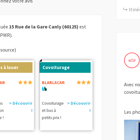
nnez votre avis
Itiné
ituée
15 Rue de la Gare Canly (60125)
est
 PMR).
(source)
s à louer
Covoiturage
AR
BLABLACAR
Avec no
covoitu
ns
> Découvrir
Covoiturage
> Découvrir
ion
!
et bus à
!
Les ph
e !
petits prix !