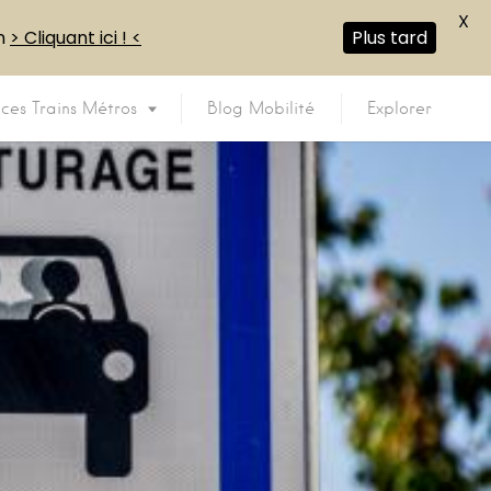
X
en
> Cliquant ici ! <
Plus tard
ices Trains Métros
Blog Mobilité
Explorer