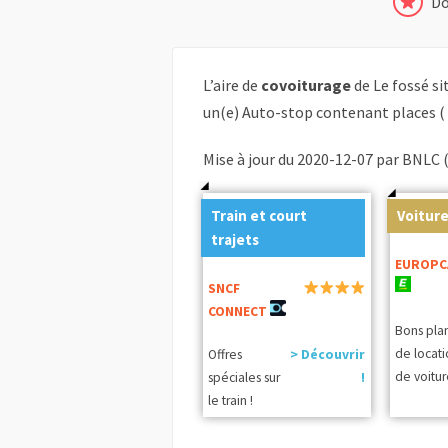
Do
L’aire de
covoiturage
de Le fossé s
un(e) Auto-stop contenant places (
Mise à jour du 2020-12-07 par BNLC 
Train et court
Voiture
trajets
EUROPC
SNCF
CONNECT
Bons pla
de locat
Offres
> Découvrir
de voitur
spéciales sur
!
le train !