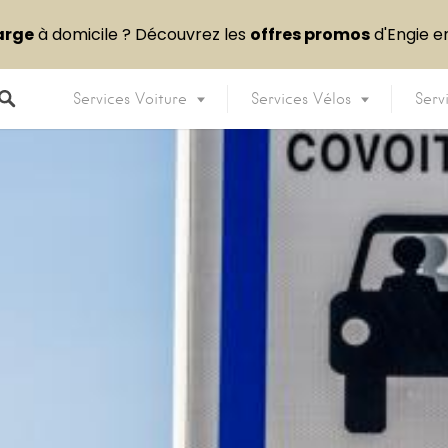
arge
à domicile ? Découvrez les
offres promos
d'Engie 
Services Voiture
Services Vélos
Serv