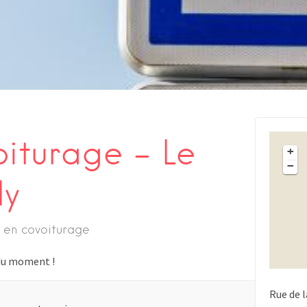
oiturage – Le
+
−
ly
 en covoiturage
s du moment !
Rue de l