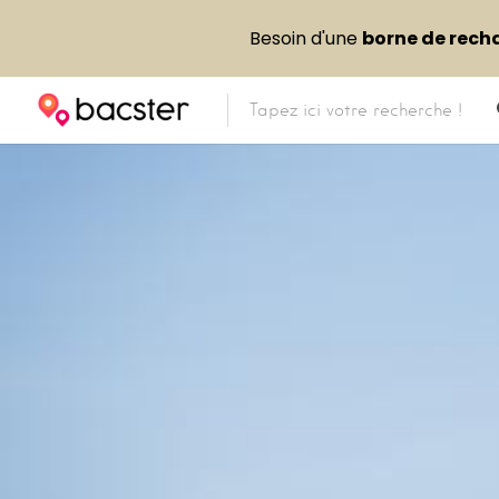
Besoin d'une
borne de rech