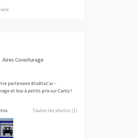
raire
Aires Covoiturage
tre partenaire
BlaBlaCar
-
rage et bus à petits prix sur Canly !
otos
Toutes les photos (1)