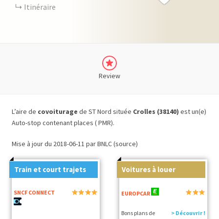
Itinéraire
Review
L’aire de
covoiturage
de ST Nord située
Crolles (38140)
est un(e)
Auto-stop contenant places ( PMR).
Mise à jour du 2018-06-11 par BNLC (source)
Train et court trajets
Voitures à louer
SNCF CONNECT
EUROPCAR
Bons plans de
> Découvrir !