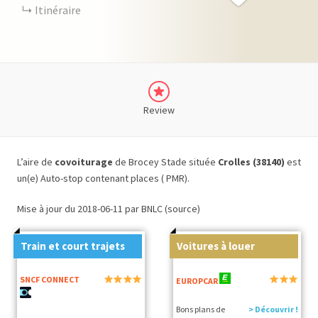
Itinéraire
Review
L’aire de
covoiturage
de Brocey Stade située
Crolles (38140)
est
un(e) Auto-stop contenant places ( PMR).
Mise à jour du 2018-06-11 par BNLC (source)
Train et court trajets
Voitures à louer
SNCF CONNECT
EUROPCAR
Bons plans de
> Découvrir !