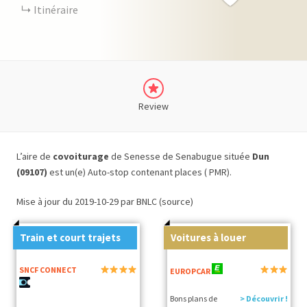
Itinéraire
Review
L’aire de
covoiturage
de Senesse de Senabugue située
Dun
(09107)
est un(e) Auto-stop contenant places ( PMR).
Mise à jour du 2019-10-29 par BNLC (source)
Train et court trajets
Voitures à louer
SNCF CONNECT
EUROPCAR
Bons plans de
> Découvrir !