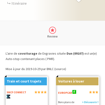
Itinéraire
Review
L’aire de
covoiturage
de Engravies située
Dun (09107)
est un(e)
Auto-stop contenant places ( PMR).
Mise à jour du 2019-10-29 par BNLC (source)
Train et court trajets
Voitures à louer
SNCF CONNECT
EUROPCAR
Bons plans de
> Découvrir !