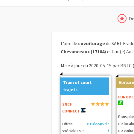
Do
L’aire de
covoiturage
de SARL Frad
Chevanceaux (17104)
est un(e) Aut
Mise à jour du 2020-05-15 par BNLC 
Train et court
Voiture
trajets
EUROPC
SNCF
CONNECT
Bons pla
de locat
Offres
> Découvrir
de voitur
spéciales sur
!