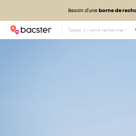
Besoin d'une
borne de rech