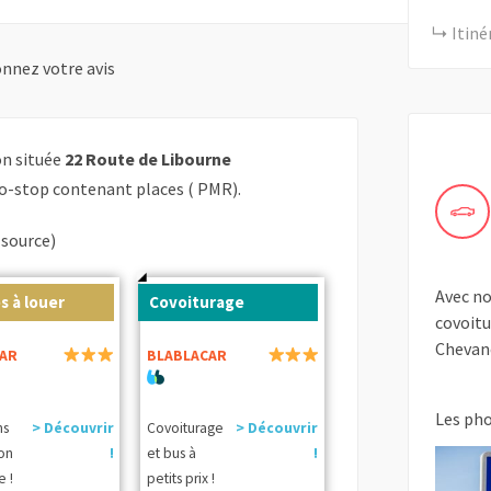
Itiné
nnez votre avis
on située
22 Route de Libourne
o-stop contenant places ( PMR).
(source)
Avec no
s à louer
Covoiturage
covoitu
Chevan
AR
BLABLACAR
Les ph
ns
> Découvrir
Covoiturage
> Découvrir
ion
!
et bus à
!
e !
petits prix !