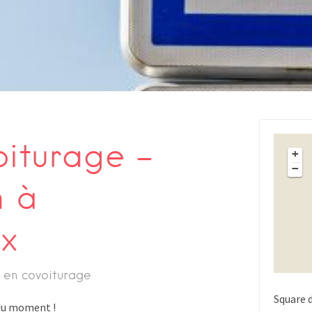
oiturage –
+
−
n à
x
 en covoiturage
Square 
s du moment !