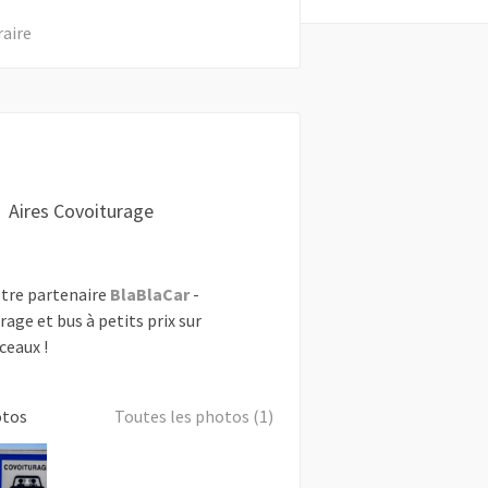
raire
Aires Covoiturage
tre partenaire
BlaBlaCar
-
rage et bus à petits prix sur
ceaux !
otos
Toutes les photos (1)