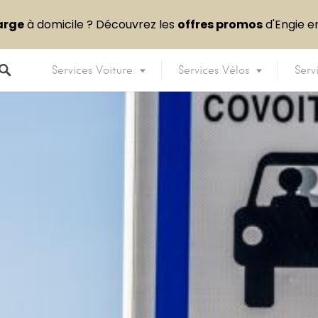
arge
à domicile ? Découvrez les
offres promos
d'Engie 
Services Voiture
Services Vélos
Serv