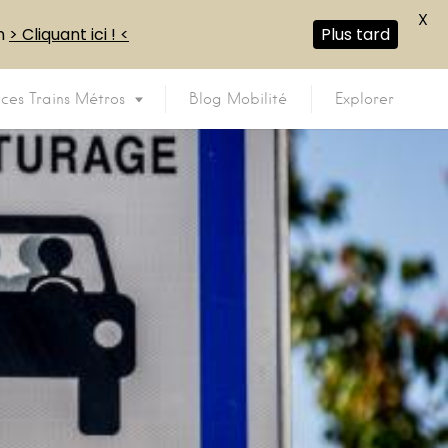
X
en
> Cliquant ici ! <
Plus tard
ices Trains Métros
Blog Mobilité
Explorer