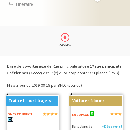
Itinéraire
Review
L’aire de
covoiturage
de Rue principale située
17 rue principale
Chériennes (62222)
est un(e) Auto-stop contenant places ( PMR).
Mise à jour du 2019-09-19 par BNLC (source)
Train et court trajets
Voitures à louer
SNCF CONNECT
EUROPCAR
Bons plans de
> Découvrir !