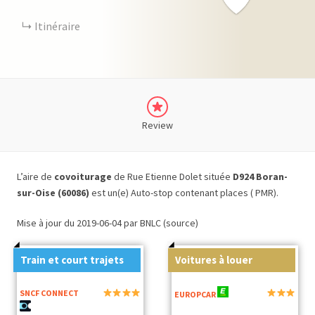
Itinéraire
Review
L’aire de
covoiturage
de Rue Etienne Dolet située
D924 Boran-
sur-Oise (60086)
est un(e) Auto-stop contenant places ( PMR).
Mise à jour du 2019-06-04 par BNLC (source)
Train et court trajets
Voitures à louer
SNCF CONNECT
EUROPCAR