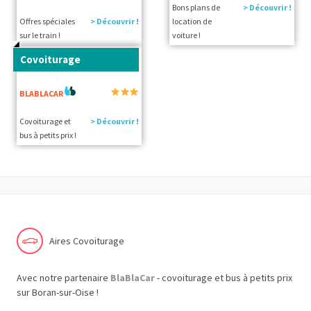
Bons plans de
> Découvrir !
Offres spéciales
> Découvrir !
location de
sur le train !
voiture !
Covoiturage
BLABLACAR
Covoiturage et
> Découvrir !
bus à petits prix !
Aires Covoiturage
Avec notre partenaire
BlaBlaCar
- covoiturage et bus à petits prix
sur Boran-sur-Oise !