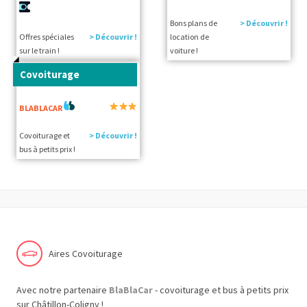
Bons plans de
> Découvrir !
Offres spéciales
> Découvrir !
location de
sur le train !
voiture !
Covoiturage
BLABLACAR
Covoiturage et
> Découvrir !
bus à petits prix !
Aires Covoiturage
Avec notre partenaire
BlaBlaCar
- covoiturage et bus à petits prix
sur Châtillon-Coligny !