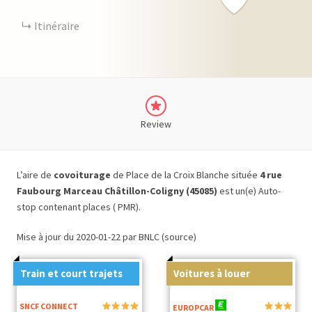
Itinéraire
Review
L’aire de
covoiturage
de Place de la Croix Blanche située
4 rue
Faubourg Marceau Châtillon-Coligny (45085)
est un(e) Auto-
stop contenant places ( PMR).
Mise à jour du 2020-01-22 par BNLC (source)
Train et court trajets
Voitures à louer
SNCF CONNECT
EUROPCAR