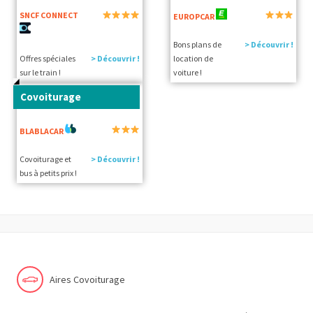
SNCF CONNECT
EUROPCAR
Bons plans de
> Découvrir !
Offres spéciales
> Découvrir !
location de
sur le train !
voiture !
Covoiturage
BLABLACAR
Covoiturage et
> Découvrir !
bus à petits prix !
Aires Covoiturage