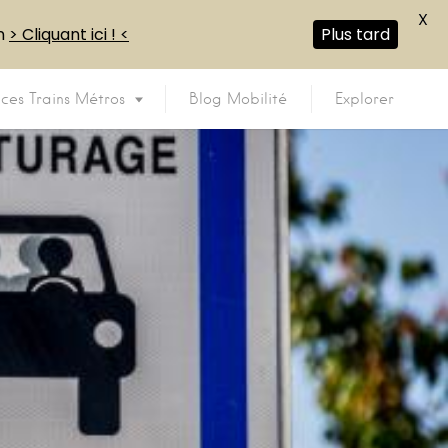
X
en
> Cliquant ici ! <
Plus tard
ices Trains Métros
Blog Mobilité
Explorer