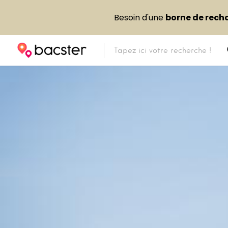
Besoin d'une
borne de rech