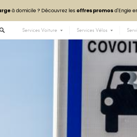
arge
à domicile ? Découvrez les
offres promos
d'Engie 
Services Voiture
Services Vélos
Serv