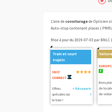
Do
L’aire de
covoiturage
de Opticien s
Auto-stop contenant places ( PMR)
Mise à jour du 2019-07-03 par BNLC 
Train et court
Voiture
trajets
EUROPC
SNCF
CONNECT
Bons pla
de locat
Offres
> Découvrir
de voitur
spéciales sur
!
le train !