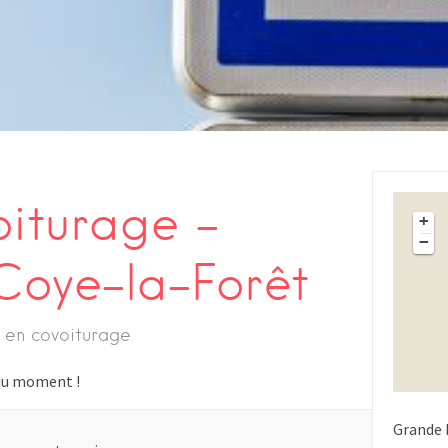
oiturage –
+
−
Coye-la-Forêt
 en covoiturage
s du moment !
Grande 