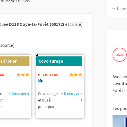
nnez votre avis
Itiné
ituée
D118 Coye-la-Forêt (60172)
est un(e)
.
(source)
s à louer
Covoiturage
AR
BLABLACAR
Avec no
covoitu
Forêt !
ns
> Découvrir
Covoiturage
> Découvrir
ion
!
et bus à
!
e !
petits prix !
Les ph