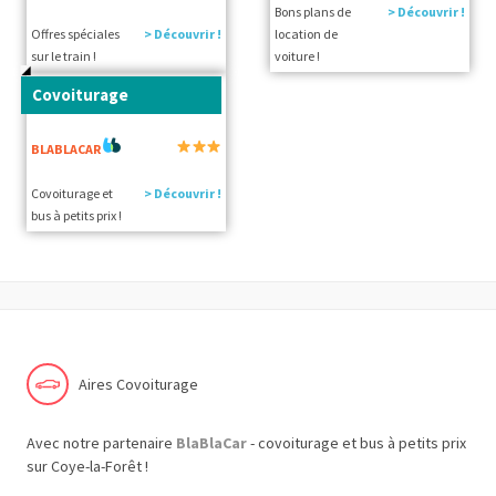
Bons plans de
> Découvrir !
Offres spéciales
> Découvrir !
location de
sur le train !
voiture !
Covoiturage
BLABLACAR
Covoiturage et
> Découvrir !
bus à petits prix !
Aires Covoiturage
Avec notre partenaire
BlaBlaCar
- covoiturage et bus à petits prix
sur Coye-la-Forêt !