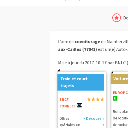
Do
L’aire de
covoiturage
de Mainbervil
aux-Cailles (77041)
est un(e) Auto-
Mise à jour du 2017-10-17 par BNLC 
Train et court
Voiture
trajets
EUROPC
SNCF
CONNECT
Bons pla
de locat
Offres
> Découvrir
de voitur
spéciales sur
!