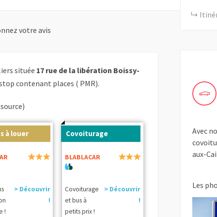
Itiné
nnez votre avis
liers située
17 rue de la libération Boissy-
stop contenant places ( PMR).
(source)
Avec no
s à louer
Covoiturage
covoitu
aux-Cail
AR
BLABLACAR
Les ph
ns
> Découvrir
Covoiturage
> Découvrir
ion
!
et bus à
!
e !
petits prix !