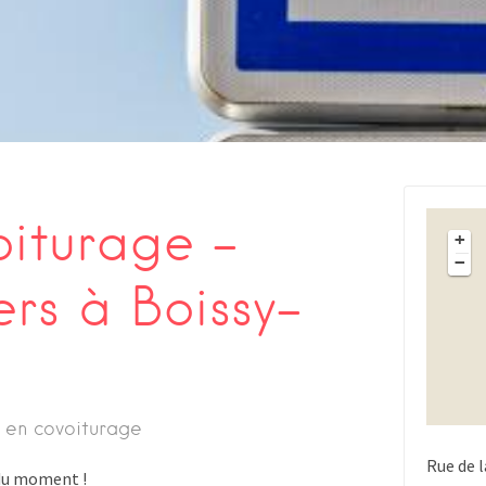
oiturage –
+
−
ers à Boissy-
 en covoiturage
Rue de l
s du moment !