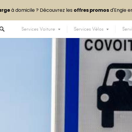
arge
à domicile ? Découvrez les
offres promos
d'Engie 
Services Voiture
Services Vélos
Serv