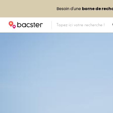
Besoin d'une
borne de rech