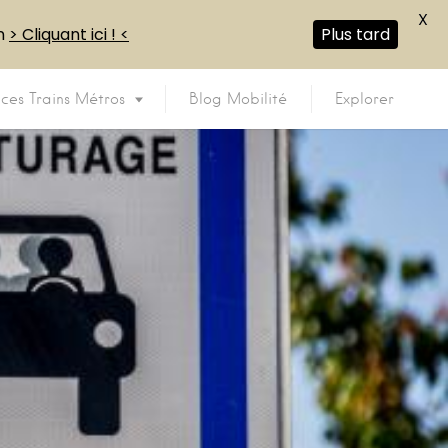
X
en
> Cliquant ici ! <
Plus tard
ices Trains Métros
Blog Mobilité
Explorer