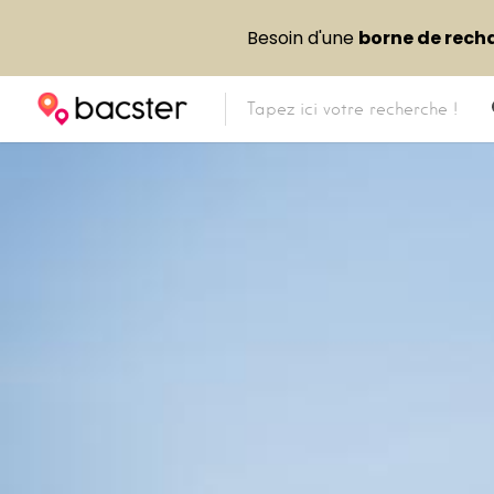
Besoin d'une
borne de rech