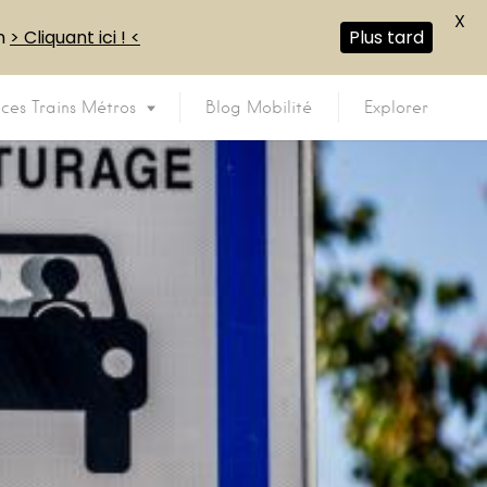
X
en
> Cliquant ici ! <
Plus tard
ices Trains Métros
Blog Mobilité
Explorer