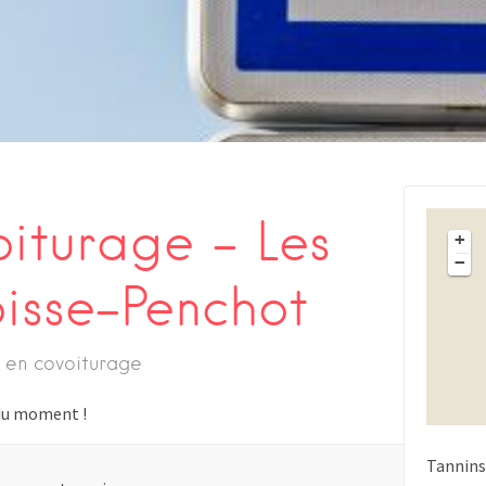
oiturage – Les
+
−
oisse-Penchot
 en covoiturage
s du moment !
Tannins