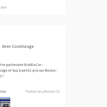
raire
Aires Covoiturage
tre partenaire
BlaBlaCar
-
rage et bus à petits prix sur Boisse-
t !
otos
Toutes les photos (1)