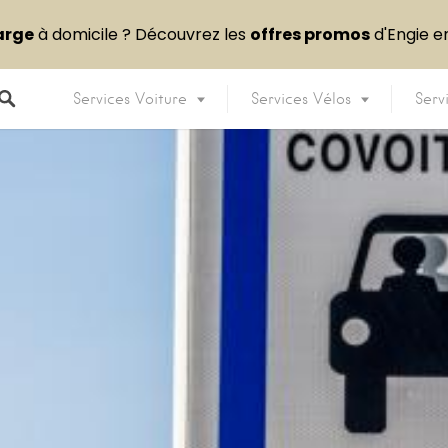
arge
à domicile ? Découvrez les
offres promos
d'Engie 
Services Voiture
Services Vélos
Serv