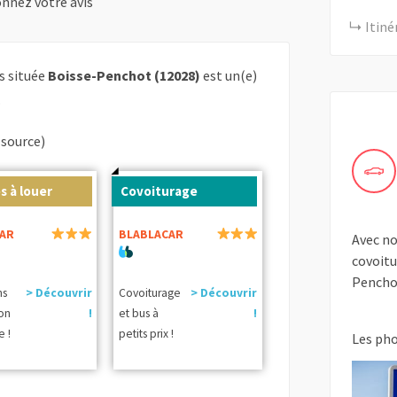
nnez votre avis
Itiné
s située
Boisse-Penchot (12028)
est un(e)
.
(source)
s à louer
Covoiturage
AR
BLABLACAR
Avec no
covoitu
Pencho
ns
> Découvrir
Covoiturage
> Découvrir
ion
!
et bus à
!
e !
petits prix !
Les ph