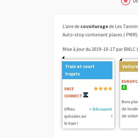
Do
L’aire de
covoiturage
de Les Tannin
Auto-stop contenant places ( PMR)
Mise à jour du 2019-10-17 par BNLC 
Train et court
Voiture
trajets
EUROPC
SNCF
CONNECT
Bons pla
de locat
Offres
> Découvrir
de voitur
spéciales sur
!
le train !