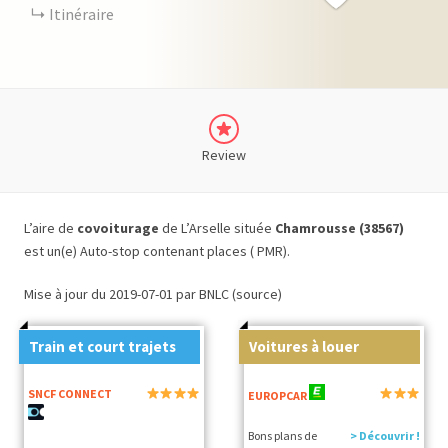
Itinéraire
Review
L’aire de
covoiturage
de L’Arselle située
Chamrousse (38567)
est un(e) Auto-stop contenant places ( PMR).
Mise à jour du 2019-07-01 par BNLC (source)
Train et court trajets
Voitures à louer
SNCF CONNECT
EUROPCAR
Bons plans de
> Découvrir !