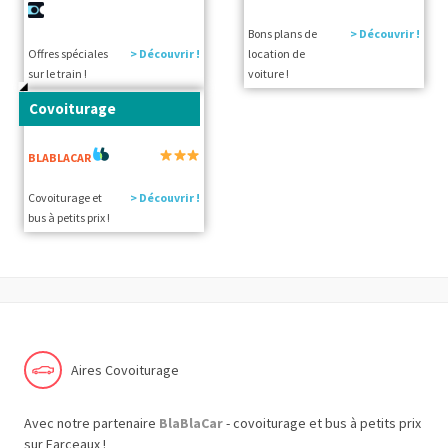
Bons plans de
> Découvrir !
Offres spéciales
> Découvrir !
location de
sur le train !
voiture !
Covoiturage
BLABLACAR
Covoiturage et
> Découvrir !
bus à petits prix !
Aires Covoiturage
Avec notre partenaire
BlaBlaCar
- covoiturage et bus à petits prix
sur Farceaux !