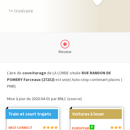
Itinéraire
Review
L’aire de
covoiturage
de LA LONDE située
RUE RANDON DE
POMERY Farceaux (27232)
est un(e) Auto-stop contenant places (
PMR).
Mise à jour du 2020-04-01 par BNLC (source)
Train et court trajets
Voitures à louer
SNCF CONNECT
EUROPCAR