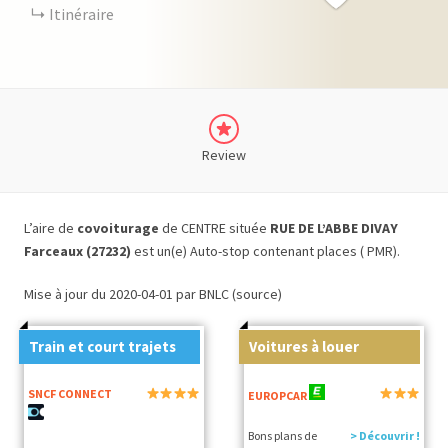
Itinéraire
Review
L’aire de
covoiturage
de CENTRE située
RUE DE L’ABBE DIVAY
Farceaux (27232)
est un(e) Auto-stop contenant places ( PMR).
Mise à jour du 2020-04-01 par BNLC (source)
Train et court trajets
Voitures à louer
SNCF CONNECT
EUROPCAR
Bons plans de
> Découvrir !