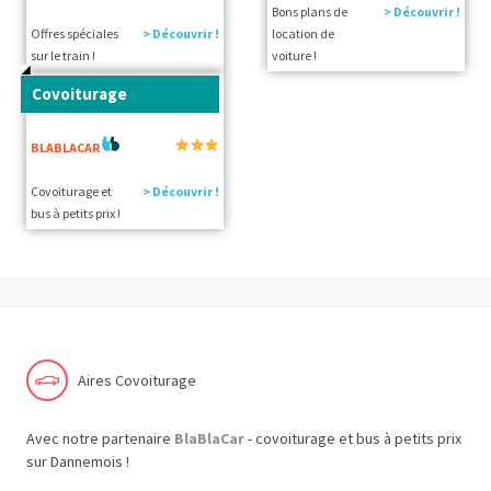
Bons plans de
> Découvrir !
Offres spéciales
> Découvrir !
location de
sur le train !
voiture !
Covoiturage
BLABLACAR
Covoiturage et
> Découvrir !
bus à petits prix !
Aires Covoiturage
Avec notre partenaire
BlaBlaCar
- covoiturage et bus à petits prix
sur Dannemois !