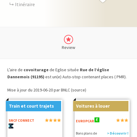
Itinéraire
Review
L’aire de
covoiturage
de Eglise située
Rue de l’église
Dannemois (91195)
est un(e) Auto-stop contenant places ( PMR).
Mise à jour du 2019-06-20 par BNLC (source)
Train et court trajets
Voitures à louer
SNCF CONNECT
EUROPCAR
Bons plans de
> Découvrir !