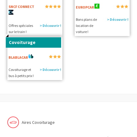
SNCF CONNECT
EUROPCAR
Bons plans de
> Découvrir !
Offres spéciales
> Découvrir !
location de
sur le train !
voiture !
Covoiturage
BLABLACAR
Covoiturage et
> Découvrir !
bus à petits prix !
Aires Covoiturage