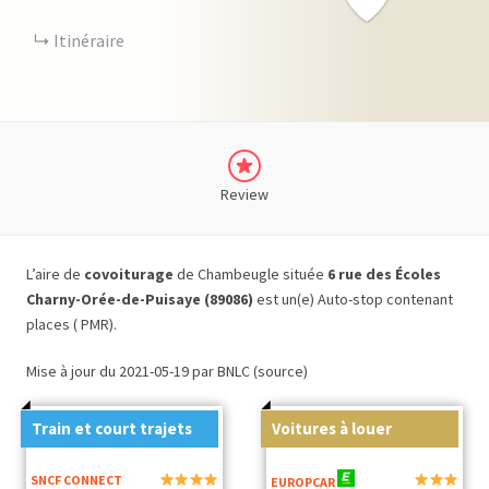
Itinéraire
Review
L’aire de
covoiturage
de Chambeugle située
6 rue des Écoles
Charny-Orée-de-Puisaye (89086)
est un(e) Auto-stop contenant
places ( PMR).
Mise à jour du 2021-05-19 par BNLC (source)
Train et court trajets
Voitures à louer
SNCF CONNECT
EUROPCAR