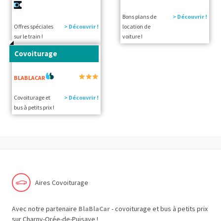
Bons plans de
> Découvrir !
Offres spéciales
> Découvrir !
location de
sur le train !
voiture !
Covoiturage
BLABLACAR
Covoiturage et
> Découvrir !
bus à petits prix !
Aires Covoiturage
Avec notre partenaire
BlaBlaCar
- covoiturage et bus à petits prix
sur Charny-Orée-de-Puisaye !