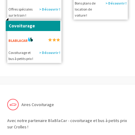
Bons plans de
> Découvrir !
Offres spéciales
> Découvrir !
location de
sur le train !
voiture !
Covoiturage
BLABLACAR
Covoiturage et
> Découvrir !
bus à petits prix !
Aires Covoiturage
Avec notre partenaire
BlaBlaCar
- covoiturage et bus à petits prix
sur Crolles !