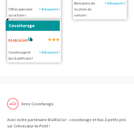
Bons plans de
> Découvrir !
Offres spéciales
> Découvrir !
location de
sur le train !
voiture !
Covoiturage
BLABLACAR
Covoiturage et
> Découvrir !
bus à petits prix !
Aires Covoiturage
Avec notre partenaire
BlaBlaCar
- covoiturage et bus à petits prix
sur Crèvecœur-le-Petit !