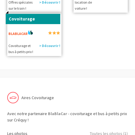
Offres spéciales
> Découvrir !
location de
sur le train !
voiture !
Covoiturage
BLABLACAR
Covoiturage et
> Découvrir !
bus à petits prix !
Aires Covoiturage
Avec notre partenaire
BlaBlaCar
- covoiturage et bus à petits prix
sur Créquy !
Les photos
Toutes les photos (1)