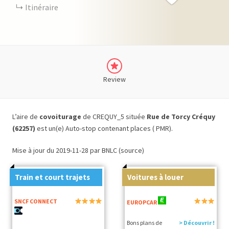
Itinéraire
Review
L’aire de
covoiturage
de CREQUY_5 située
Rue de Torcy Créquy
(62257)
est un(e) Auto-stop contenant places ( PMR).
Mise à jour du 2019-11-28 par BNLC (source)
Train et court trajets
Voitures à louer
SNCF CONNECT
EUROPCAR
Bons plans de
> Découvrir !