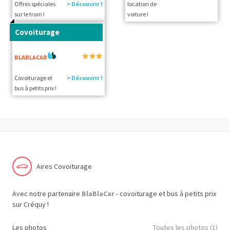
Offres spéciales
> Découvrir !
location de
sur le train !
voiture !
Covoiturage
BLABLACAR
Covoiturage et
> Découvrir !
bus à petits prix !
Aires Covoiturage
Avec notre partenaire
BlaBlaCar
- covoiturage et bus à petits prix
sur Créquy !
Les photos
Toutes les photos (1)