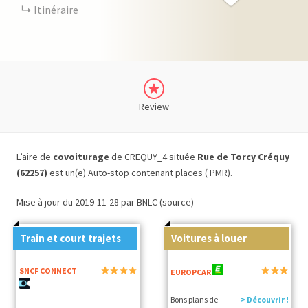
Itinéraire
Review
L’aire de
covoiturage
de CREQUY_4 située
Rue de Torcy Créquy
(62257)
est un(e) Auto-stop contenant places ( PMR).
Mise à jour du 2019-11-28 par BNLC (source)
Train et court trajets
Voitures à louer
SNCF CONNECT
EUROPCAR
Bons plans de
> Découvrir !