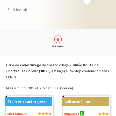
Itinéraire
Review
L’aire de
covoiturage
de Corenc Village 2 située
Route de
Chartreuse Corenc (38126)
est un(e) Auto-stop contenant places
( PMR).
Mise à jour du 2019-11-15 par BNLC (source)
Train et court trajets
Voitures à louer
SNCF CONNECT
EUROPCAR