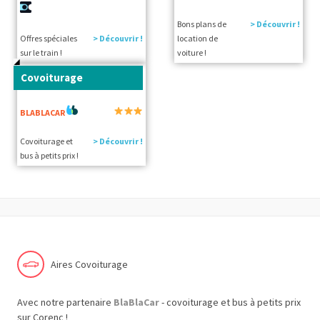
Bons plans de
> Découvrir !
Offres spéciales
> Découvrir !
location de
sur le train !
voiture !
Covoiturage
BLABLACAR
Covoiturage et
> Découvrir !
bus à petits prix !
Aires Covoiturage
Avec notre partenaire
BlaBlaCar
- covoiturage et bus à petits prix
sur Corenc !