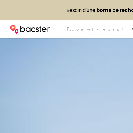
Besoin d'une
borne de rech