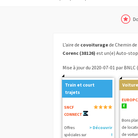
Do
L’aire de
covoiturage
de Chemin de 
Corenc (38126)
est un(e) Auto-stop
Mise à jour du 2020-07-01 par BNLC 
Train et court
Voiture
trajets
EUROPC
SNCF
CONNECT
Bons pla
de locat
Offres
> Découvrir
de voitur
spéciales sur
!