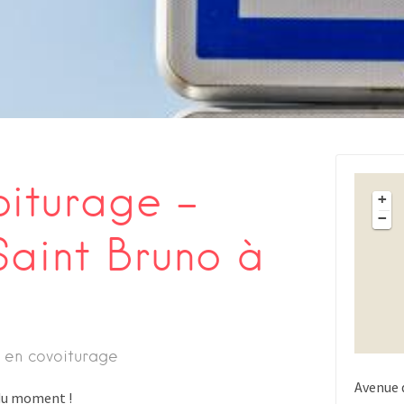
oiturage –
+
−
aint Bruno à
 en covoiturage
Avenue 
s du moment !