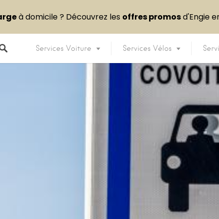
arge
à domicile ? Découvrez les
offres promos
d'Engie 
Services Voiture
Services Vélos
Serv