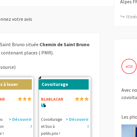
Alpes
F
Itiné
nnez votre avis
Saint Bruno située
Chemin de Saint Bruno
 contenant places ( PMR).
(source)
s à louer
Covoiturage
Avec no
covoitu
AR
BLABLACAR
Les ph
ns
> Découvrir
Covoiturage
> Découvrir
ion
!
et bus à
!
e !
petits prix !