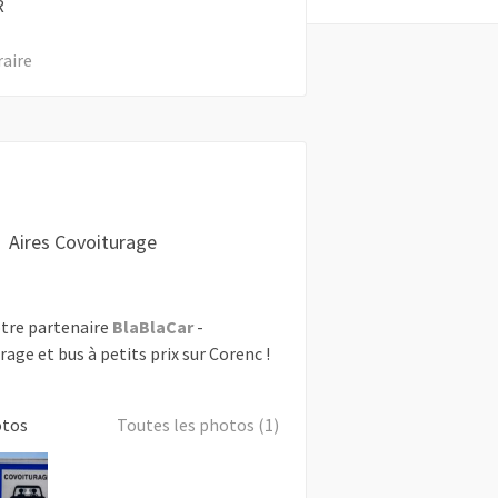
R
raire
Aires Covoiturage
tre partenaire
BlaBlaCar
-
rage et bus à petits prix sur Corenc !
otos
Toutes les photos (1)