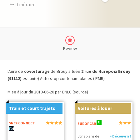
Itinéraire
Review
L’aire de
covoiturage
de Brouy située
2 rue du Hurepoix Brouy
(91112)
est un(e) Auto-stop contenant places ( PMR).
Mise à jour du 2019-06-20 par BNLC (source)
Train et court trajets
Voitures à louer
SNCF CONNECT
EUROPCAR
Bons plans de
> Découvrir !