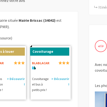
nnez votre avis
Itiné
airie située
Mairie Brissac (34042)
est
 PMR).
(source)
s à louer
Covoiturage
AR
BLABLACAR
Avec no
covoitu
ns
> Découvrir
Covoiturage
> Découvrir
ion
!
et bus à
!
Les ph
e !
petits prix !