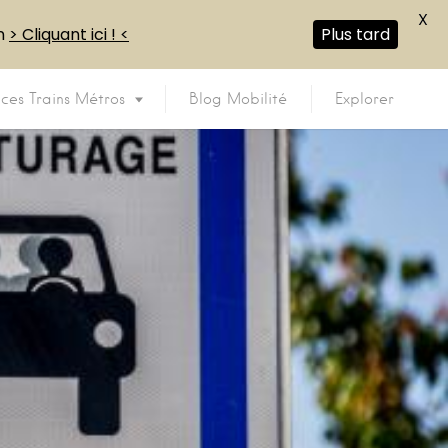
X
en
> Cliquant ici ! <
Plus tard
ices Trains Métros
Blog Mobilité
Explorer