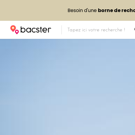
Besoin d'une
borne de rech