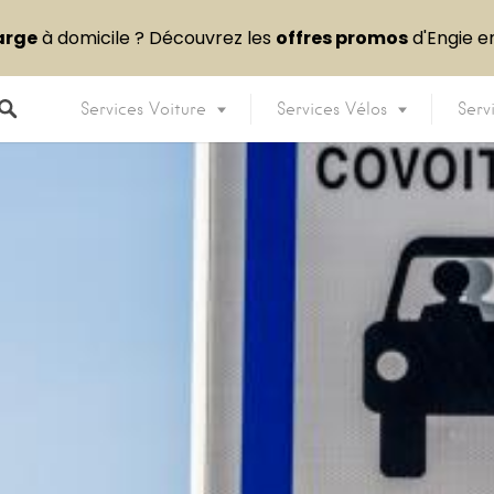
arge
à domicile ? Découvrez les
offres promos
d'Engie 
Services Voiture
Services Vélos
Serv