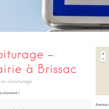
oiturage –
+
−
irie à Brissac
 en covoiturage
s du moment !
Avenue 