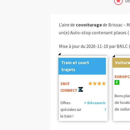
Do
L’aire de
covoiturage
de Brissac – M
un(e) Auto-stop contenant places (
Mise à jour du 2020-11-10 par BNLC 
Train et court
Voiture
trajets
EUROPC
SNCF
CONNECT
Bons pla
de locat
Offres
> Découvrir
de voitur
spéciales sur
!
le train !