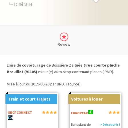
Itinéraire
Review
L’aire de
covoiturage
de Boissière 2 située
6 rue courte pluche
Breuillet (91105)
est un(e) Auto-stop contenant places ( PMR).
Mise à jour du 2019-06-20 par BNLC (source)
Train et court trajets
Voitures à louer
SNCF CONNECT
EUROPCAR
Bons plans de
> Découvrir !