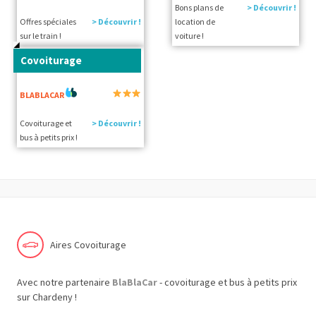
Bons plans de
> Découvrir !
Offres spéciales
> Découvrir !
location de
sur le train !
voiture !
Covoiturage
BLABLACAR
Covoiturage et
> Découvrir !
bus à petits prix !
Aires Covoiturage
Avec notre partenaire
BlaBlaCar
- covoiturage et bus à petits prix
sur Chardeny !