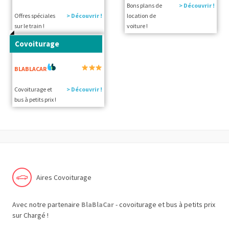
Bons plans de
> Découvrir !
Offres spéciales
> Découvrir !
location de
sur le train !
voiture !
Covoiturage
BLABLACAR
Covoiturage et
> Découvrir !
bus à petits prix !
Aires Covoiturage
Avec notre partenaire
BlaBlaCar
- covoiturage et bus à petits prix
sur Chargé !