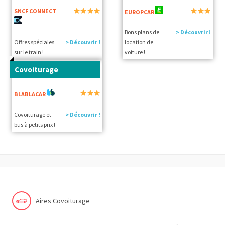
SNCF CONNECT
EUROPCAR
Bons plans de
> Découvrir !
Offres spéciales
> Découvrir !
location de
sur le train !
voiture !
Covoiturage
BLABLACAR
Covoiturage et
> Découvrir !
bus à petits prix !
Aires Covoiturage