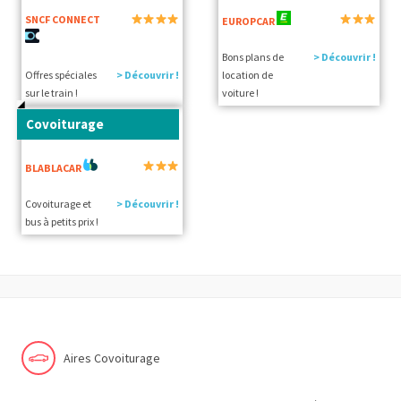
SNCF CONNECT
EUROPCAR
Bons plans de
> Découvrir !
Offres spéciales
> Découvrir !
location de
sur le train !
voiture !
Covoiturage
BLABLACAR
Covoiturage et
> Découvrir !
bus à petits prix !
Aires Covoiturage