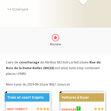
Itinéraire
Review
L’aire de
covoiturage
de Abribus DECAUX Lorteil située
Rue du
Bois de la Dame Bulles (60115)
est un(e) Auto-stop contenant
places ( PMR).
Mise à jour du 2019-06-20 par BNLC (source)
Train et court trajets
Voitures à louer
SNCF CONNECT
EUROPCAR