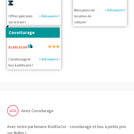
Bons plans de
> Découvrir !
Offres spéciales
> Découvrir !
location de
sur le train !
voiture !
Covoiturage
BLABLACAR
Covoiturage et
> Découvrir !
bus à petits prix !
Aires Covoiturage
Avec notre partenaire
BlaBlaCar
- covoiturage et bus à petits prix
sur Bulles !