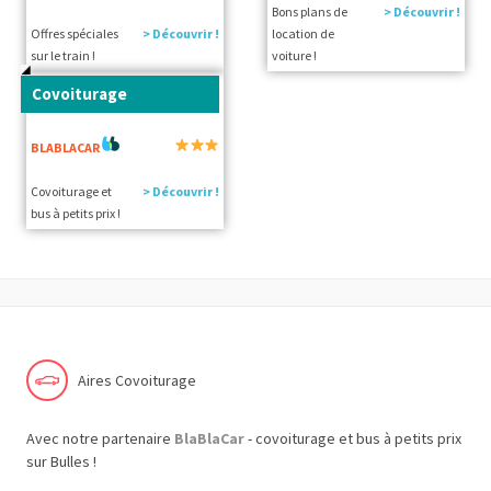
Bons plans de
> Découvrir !
Offres spéciales
> Découvrir !
location de
sur le train !
voiture !
Covoiturage
BLABLACAR
Covoiturage et
> Découvrir !
bus à petits prix !
Aires Covoiturage
Avec notre partenaire
BlaBlaCar
- covoiturage et bus à petits prix
sur Bulles !