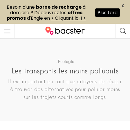
X
Besoin d'une
borne de recharge
à
domicile ? Découvrez les
offres
Plus tard
promos
d'Engie en
> Cliquant ici ! <
Ecologie
Les transports les moins polluants
Il est important en tant que citoyens de réussir
à trouver des alternatives pour polluer moins
sur les trajets courts comme longs.