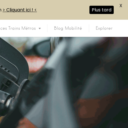
X
en
> Cliquant ici ! <
Plus tard
ices Trains Métros
Blog Mobilité
Explorer