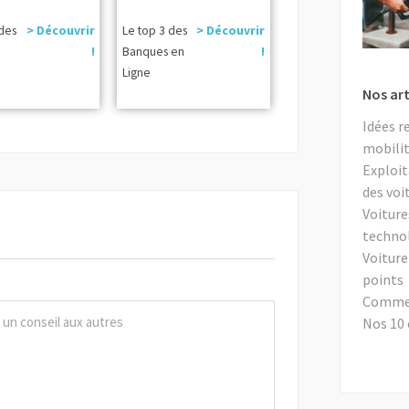
 des
> Découvrir
Le top 3 des
> Découvrir
!
Banques en
!
Ligne
Nos art
Idées r
mobilit
Exploit
des voi
Voiture
techno
Voiture
points
Comment
Nos 10 