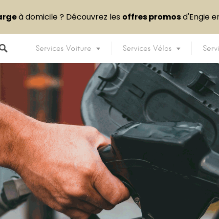
arge
à domicile ? Découvrez les
offres promos
d'Engie 
Services Voiture
Services Vélos
Serv