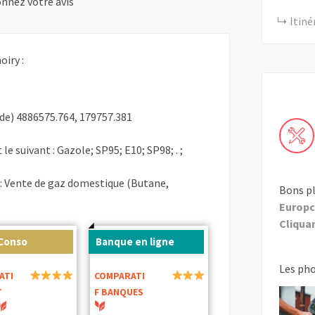
nnez votre avis
Itiné
oiry :
de) 4886575.764, 179757.381
le suivant : Gazole; SP95; E10; SP98; . ;
 : Vente de gaz domestique (Butane,
Bons pl
Europc
Cliquant
 Conso
Banque en ligne
Les ph
ATI
COMPARATI
T
F BANQUES