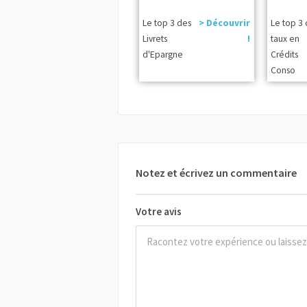
Le top 3 des
> Découvrir
Le top 3
Livrets
!
taux en
d'Epargne
Crédits
Conso
Notez et écrivez un commentaire
Votre avis