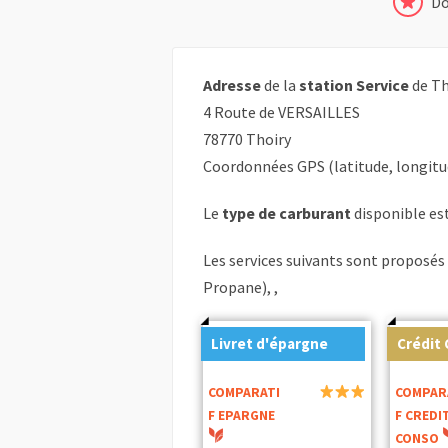
Do
Adresse
de la
station Service
de Th
4 Route de VERSAILLES
78770 Thoiry
Coordonnées GPS (latitude, longitu
Le
type de carburant
disponible est 
Les services suivants sont proposés
Propane), ,
Livret d'épargne
Crédit
COMPARATI
COMPAR
F EPARGNE
F CREDI
CONSO