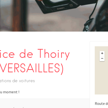
ice de Thoiry
+
−
 VERSAILLES)
ations de voitures
s du moment !
Route de