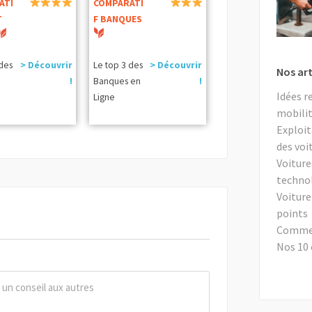
ATI
COMPARATI
T
F BANQUES
 des
> Découvrir
Le top 3 des
> Découvrir
Nos art
!
Banques en
!
Idées r
Ligne
mobilit
Exploit
des voi
Voiture
techno
Voiture
points
Comment
Nos 10 