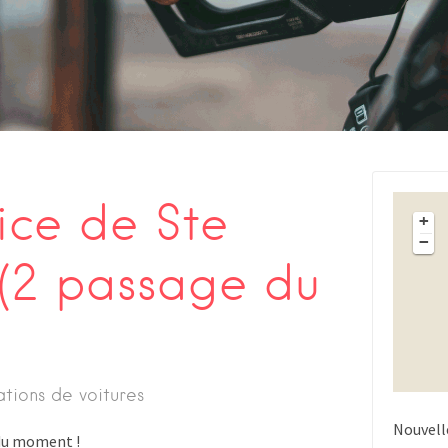
ice de Ste
+
−
(2 passage du
ations de voitures
Nouvell
s du moment !