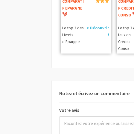
COMPARATI
COMPAR
F EPARGNE
F CREDI
CONSO
Le top 3 des
> Découvrir
Le top 3
Livrets
!
taux en
d'Epargne
Crédits
Conso
Notez et écrivez un commentaire
Votre avis