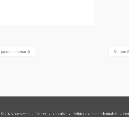
d jacques menard)
Station 
 © 2026 Bacster.fr
Twitter
Youtube
Politique de confidentialité
Not