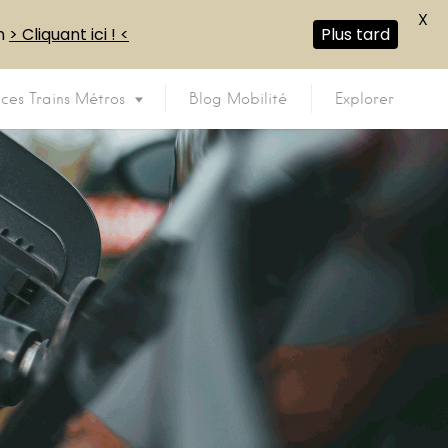
X
en
> Cliquant ici ! <
Plus tard
ices Trains Métros
Blog Mobilité
Explorer