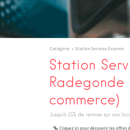
Catégorie
Station Services Essence
Station Serv
Radegonde 
commerce)
Jusqu'à 15% de remise sur vos loc
Cliquez ici pour découvrir les offre