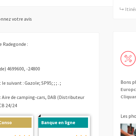
Itiné
nnez votre avis
e Radegonde :
de) 4699600, -24800
Bons pl
le suivant : Gazole; SP95; ; ; . ;
Europc
Cliquant
: Aire de camping-cars, DAB (Distributeur
CB 24/24
Les ph
 Conso
Banque en ligne