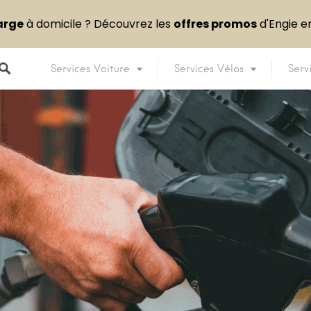
arge
à domicile ? Découvrez les
offres promos
d'Engie 
Services Voiture
Services Vélos
Serv