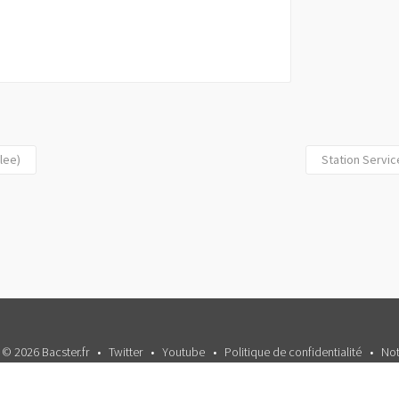
llee)
Station Servi
 © 2026 Bacster.fr
Twitter
Youtube
Politique de confidentialité
Not