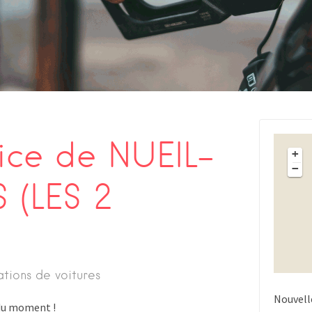
vice de NUEIL-
+
−
 (LES 2
ations de voitures
Nouvell
s du moment !