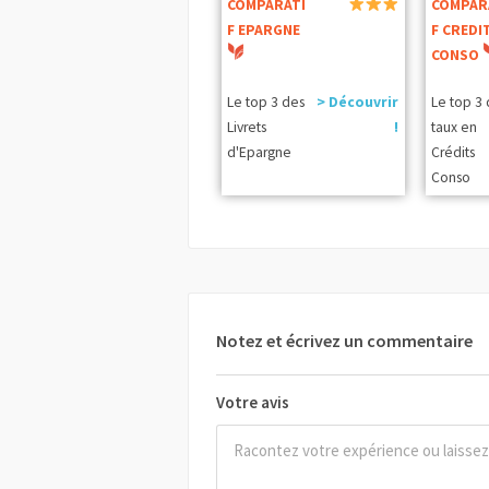
COMPARATI
COMPAR
F EPARGNE
F CREDI
CONSO
Le top 3 des
> Découvrir
Le top 3
Livrets
!
taux en
d'Epargne
Crédits
Conso
Notez et écrivez un commentaire
Votre avis