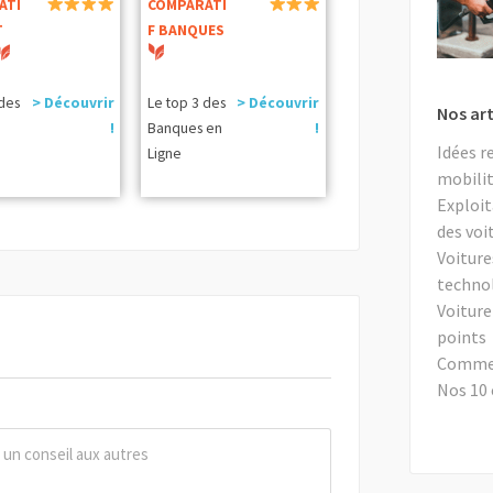
ATI
COMPARATI
T
F BANQUES
 des
> Découvrir
Le top 3 des
> Découvrir
Nos art
!
Banques en
!
Idées r
Ligne
mobilit
Exploit
des voi
Voiture
techno
Voiture
points
Comment
Nos 10 