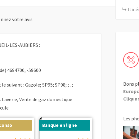
Itiné
nnez votre avis
EIL-LES-AUBIERS :
de) 4694700, -59600
Bons pl
le suivant : Gazole; SP95; SP98; ; . ;
Europc
Cliquant
 : Laverie, Vente de gaz domestique
cule
Les ph
 Conso
Banque en ligne