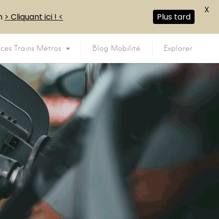
X
en
> Cliquant ici ! <
Plus tard
ices Trains Métros
Blog Mobilité
Explorer