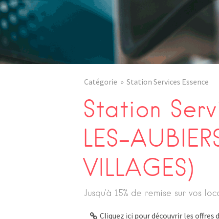
Catégorie
Station Services Essence
Station Ser
LES-AUBIERS
VILLAGES)
Jusqu'à 15% de remise sur vos loc
Cliquez ici pour découvrir les offre