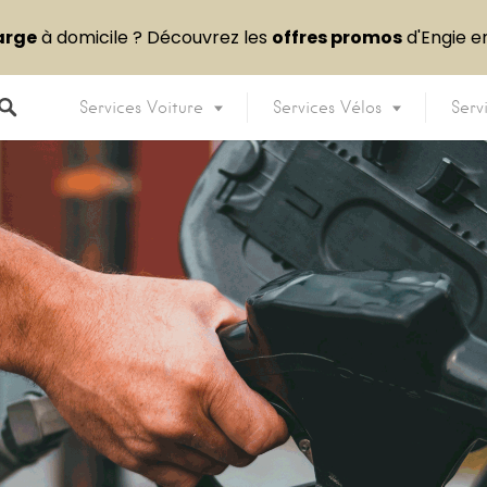
arge
à domicile ? Découvrez les
offres promos
d'Engie 
Services Voiture
Services Vélos
Serv