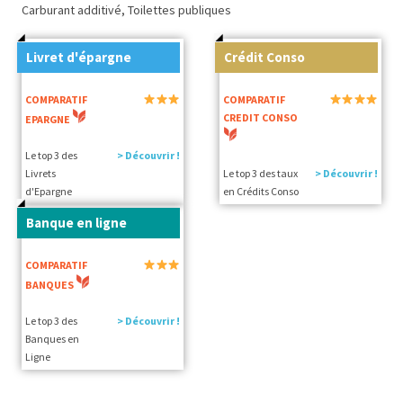
Carburant additivé, Toilettes publiques
Livret d'épargne
Crédit Conso
COMPARATIF
COMPARATIF
CREDIT CONSO
EPARGNE
Le top 3 des
> Découvrir !
Livrets
Le top 3 des taux
> Découvrir !
d'Epargne
en Crédits Conso
Banque en ligne
COMPARATIF
BANQUES
Le top 3 des
> Découvrir !
Banques en
Ligne