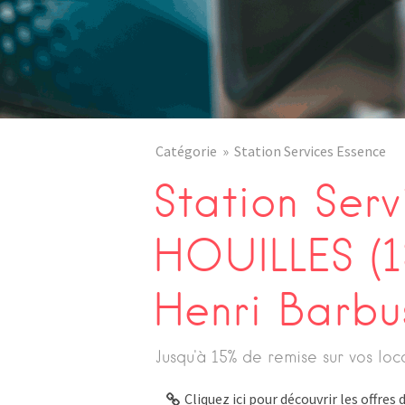
Catégorie
Station Services Essence
Station Serv
HOUILLES (1
Henri Barbu
Jusqu'à 15% de remise sur vos loc
Cliquez ici pour découvrir les offre