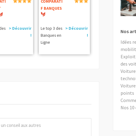
ATI
COMPARATI
T
F BANQUES
 des
> Découvrir
Le top 3 des
> Découvrir
Nos art
!
Banques en
!
Idées r
Ligne
mobilit
Exploit
des voi
Voiture
techno
Voiture
points
Comment
Nos 10 