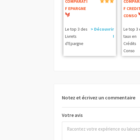
COMPARATI
COMPAR
F EPARGNE
F CREDI
CONSO
Le top 3 des
> Découvrir
Le top 3
Livrets
!
taux en
d'Epargne
Crédits
Conso
Notez et écrivez un commentaire
Votre avis