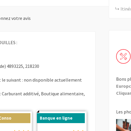
Itiné
nnez votre avis
UILLES :
de) 4893225, 218230
Bons pl
 le suivant : non disponible actuellement
Europc
Cliquant
: Carburant additivé, Boutique alimentaire,
Les ph
 Conso
Banque en ligne