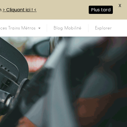
X
en
> Cliquant ici ! <
Plus tard
ices Trains Métros
Blog Mobilité
Explorer