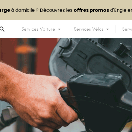
arge
à domicile ? Découvrez les
offres promos
d'Engie 
Services Voiture
Services Vélos
Serv