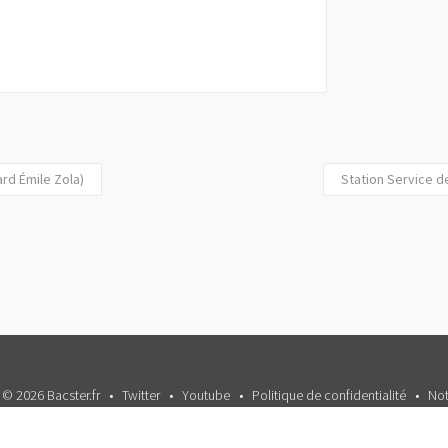
rd Émile Zola)
Station Service d
 © 2026 Bacster.fr
Twitter
Youtube
Politique de confidentialité
Not