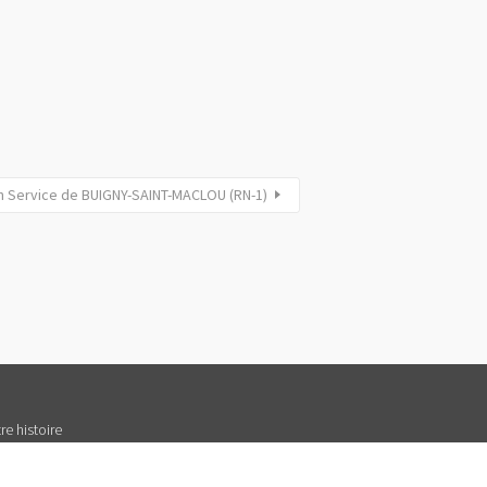
n Service de BUIGNY-SAINT-MACLOU (RN-1)
re histoire