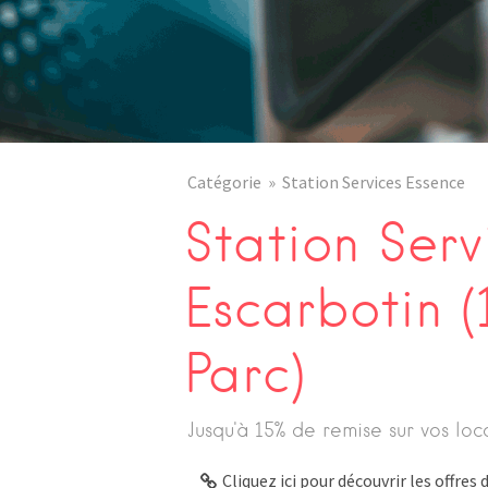
Catégorie
Station Services Essence
Station Serv
Escarbotin 
Parc)
Jusqu'à 15% de remise sur vos loc
Cliquez ici pour découvrir les offre