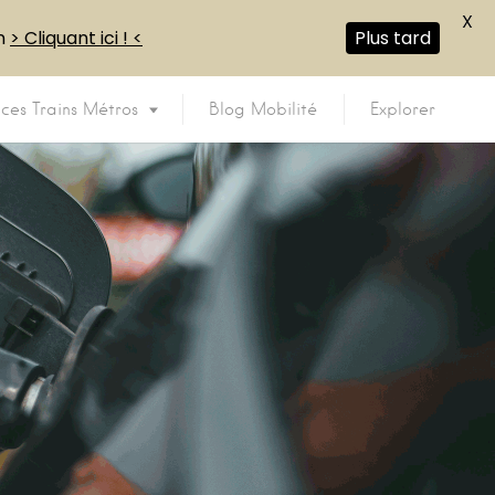
X
en
> Cliquant ici ! <
Plus tard
ices Trains Métros
Blog Mobilité
Explorer