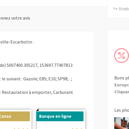
Itiné
nnez votre avis
ville-Escarbotin :
de) 5007400.305217, 153697.77407813
Bons pl
le suivant : Gazole; E85; E10; SP98; . ;
Europc
Cliquant
 : Restauration à emporter, Carburant
Les ph
 Conso
Banque en ligne