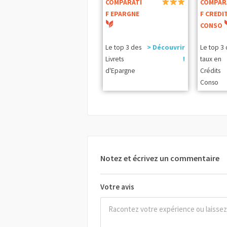
COMPARATI
COMPAR
F EPARGNE
F CREDI
CONSO
Le top 3 des
> Découvrir
Le top 3
Livrets
!
taux en
d'Epargne
Crédits
Conso
Notez et écrivez un commentaire
Votre avis