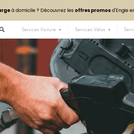
arge
à domicile ? Découvrez les
offres promos
d'Engie 
Services Voiture
Services Vélos
Serv