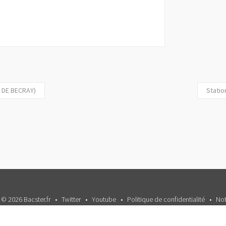
E DE BECRAY)
Statio
 © 2026 Bacster.fr
Twitter
Youtube
Politique de confidentialité
Not