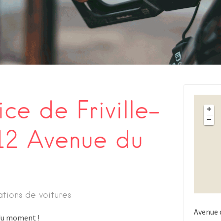
ice de Friville-
+
−
(12 Avenue du
ations de voitures
Avenue 
s du moment !