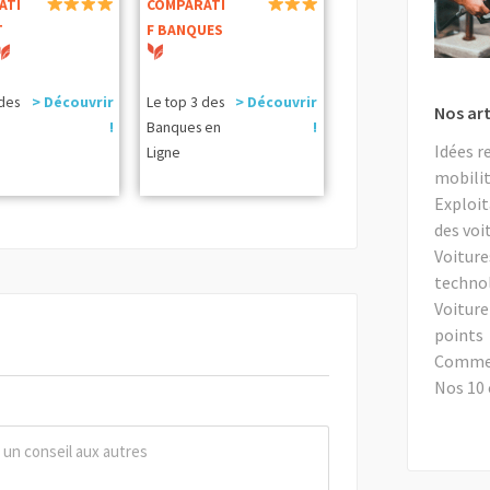
ATI
COMPARATI
T
F BANQUES
 des
> Découvrir
Le top 3 des
> Découvrir
Nos art
!
Banques en
!
Idées r
Ligne
mobilit
Exploit
des voi
Voiture
techno
Voiture
points
Comment
Nos 10 